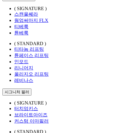
( SIGNATURE )
스캔울쎄라
웜업써마지 FLX
티베룩
튠베룩
( STANDARD )
티타늄 리프팅
튠페이스 리프팅
인모드
리니어지
올리지오 리프팅
레비나스
시그니처 필러
( SIGNATURE )
터치업키스
브라이트아이즈
커스텀 이마필러
( STANDARD )