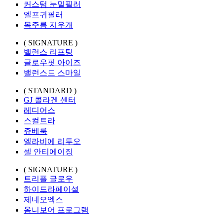
커스텀 눈밑필러
엘프귀필러
목주름 지우개
( SIGNATURE )
밸런스 리프팅
글로우핏 아이즈
밸런스드 스마일
( STANDARD )
GJ 콜라겐 센터
레디어스
스컬트라
쥬베룩
엘라비에 리투오
셀 안티에이징
( SIGNATURE )
트리플 글로우
하이드라페이셜
제네오엑스
옴니보어 프로그램