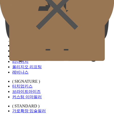
학술활동 & 언론보도
( SIGNATURE )
스캔울쎄라
웜업써마지 FLX
티베룩
튠베룩
( STANDARD )
티타늄 리프팅
튠페이스 리프팅
인모드
리니어지
올리지오 리프팅
레비나스
( SIGNATURE )
터치업키스
브라이트아이즈
커스텀 이마필러
( STANDARD )
가로확장 입술필러