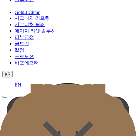
Gold J Clinic
시그니처 리프팅
시그니처 필러
에이지 리셋 솔루션
피부교정
골드컷
칼럼
프로모션
비포에프터
KR
EN
골드제이의원
의료진소개
골드제이 둘러보기
보유장비
진료안내 및 오시는길