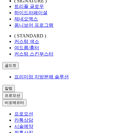
( SIGNATURE )
트리플 글로우
하이드라페이셜
제네오엑스
옴니보어 프로그램
( STANDARD )
커스텀 색소
여드름/흉터
커스텀 스킨부스터
골드컷
프리미엄 지방분해 솔루션
칼럼
프로모션
비포에프터
프로모션
카톡상담
시술예약
전후사진