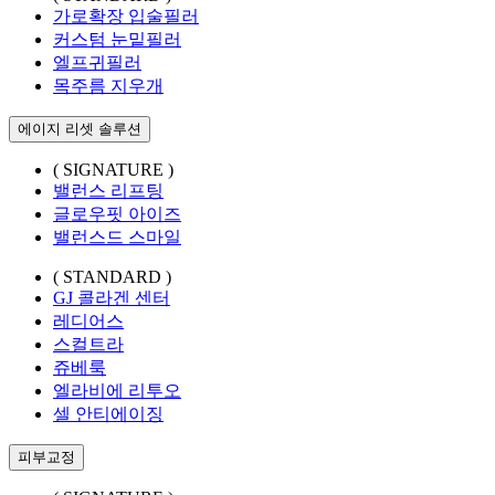
가로확장 입술필러
커스텀 눈밑필러
엘프귀필러
목주름 지우개
에이지 리셋 솔루션
( SIGNATURE )
밸런스 리프팅
글로우핏 아이즈
밸런스드 스마일
( STANDARD )
GJ 콜라겐 센터
레디어스
스컬트라
쥬베룩
엘라비에 리투오
셀 안티에이징
피부교정